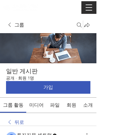
그룹
일반 게시판
공개
·
회원 1명
가입
그룹 활동
미디어
파일
회원
소개
뒤로